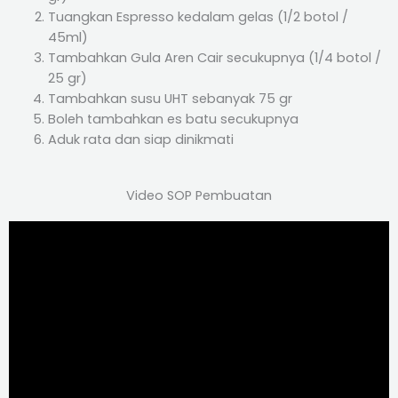
Tuangkan Espresso kedalam gelas (1/2 botol /
45ml)
Tambahkan Gula Aren Cair secukupnya (1/4 botol /
25 gr)
Tambahkan susu UHT sebanyak 75 gr
Boleh tambahkan es batu secukupnya
Aduk rata dan siap dinikmati
Video SOP Pembuatan